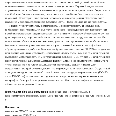
характеристики при минимальных затратах сил гребца. Небольшой вес
и компактные размеры в сложенном виде делают Стриж
L идеальным
спутником для комбинированных походов
в легкоходном стиле. Берите его
с собой как багаж в самолет, поезд или автомобиль без лишних хлопот
и усилий. Конструкция с тремя независимыми секциями обеспечивает
высокий уровень пассивной безопасности. Прочное дно из нейлона 840Д
ТПУ гарантирует отличную прочность, износостойкость и малый вес.
В базовой комплектации вы получаете все необходимое для комфортной
гребли: подвесное надувное сиденье и спинку и носовую/кормовую ручки
для переноски, поршневой насос для накачивания и сдувания лодки. Для
повышения безопасности рекомендуем опцию «усиление низа баллонов»
(незначительное увеличение веса при прежней компактности) и/или
«бронирование дна/низа баллонов» (увеличивает вес на 10−20% и подходит
для экстремальных условий). Дополните лодку съемным скегом для лучшей
курсовой устойчивости и 2-х точечными бедренными упорами для лучшего
контроля лодки. Брызгозащитный фартук Стриж (закрытого или открытого
типа) сохраняет тепло и защищает от непогоды, брызг и волн. Для
сохранения вещей сухими доступны гермосумка и гермомешки. Созданный
специально для пакрафта Стриж L комплект из двух гермомешков (100×50
см и 130×50 см) позволяет загружать носовую и кормовую оконечности
пакрафта. Покоряйте водоемы невероятно быстро и комфортно вместе
с быстрыми лодками Стриж!
Вес лодки без аксессуаров
(без сидений и спинки): 3200 г
Вес комплекта (пакрафт, сиденье с креплением, спинка с креплением): 3700
г
Размеры:
внешние: 370×70 см в районе ватерлинии
внутренние: 260×30 см