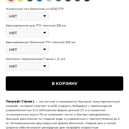
Усиленный низ баллонов из 420Д ТПУ
Бронирование дна ТПУ пленкой 300 мк
Бронирование баллонов ТПУ пленкой 300 мк
Комплект гермомешков Стриж L (2 шт)
В КОРЗИНУ
Пакрафт Стриж L
— это легкий и невероятно быстрый полутораместный
пакрафт, который сочетает в себе скорость байдарки с превосходной
управляемостью. Его обтекаемая форма длиной 3,7 м и шириной
по ватерлинии всего 70 см позволяет легко и быстро преодолевать
большие расстояния по гладкой воде и справляться с препятствиями до 2
кс. Инновационная двухъярусная форма баллонов, гладкое дно и малая
ширина обеспечивают рекордные для пакрафта скоростные