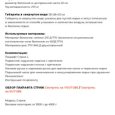
диаметр баллонов в центральной части 20 см
Грузоподъемность: 210 кг
Габариты в свернутом виде:
35×28×20 см
Габариты в свернутом виде указаны для пустой лодки и могут отличаться
в зависимости от способа упаковки и количества воздуха, оставшегося
в баллонах лодки.
Используемые материалы:
Материал баллонов: нейлон 210 Д ТПУ (возможно опциональное
изготовление низа баллонов из 420Д ТПУ)
Материалы дна: ТПУ 840 Д двухсторонний
Комплектация:
Пакрафт Стриж L
Подвесное надувное сиденье с крепежом
Подвесная надувная спинка с крепежом
Носовая ручка и кормовая ручка для крепления чалки и переноски лодки
Поршневой насос для накачивания и вакуумирования лодки при сдувании
Ремкомплект
Инструкция по ремонту
ОБЗОР ПАКРАФТА СТРИЖ
Смотреть на YOUTUBE
/
Смотреть
на RUTUBE
Модель: Стриж
Весовая категория: от 3000 г до 4000 г