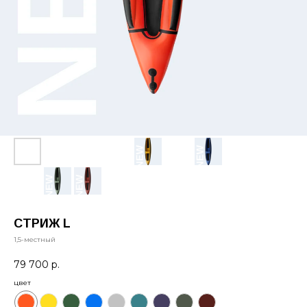
СТРИЖ L
1,5-местный
79 700
р.
цвет